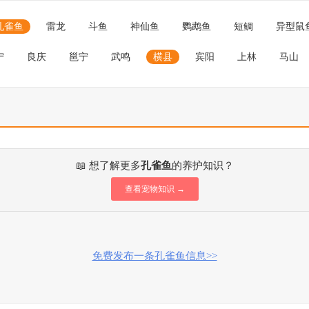
孔雀鱼
雷龙
斗鱼
神仙鱼
鹦鹉鱼
短鲷
异型鼠
宁
良庆
邕宁
武鸣
横县
宾阳
上林
马山
📖 想了解更多
孔雀鱼
的养护知识？
查看宠物知识 →
免费发布一条孔雀鱼信息>>