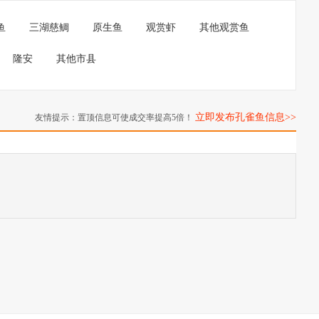
鱼
三湖慈鲷
原生鱼
观赏虾
其他观赏鱼
隆安
其他市县
立即发布孔雀鱼信息>>
友情提示：置顶信息可使成交率提高5倍！