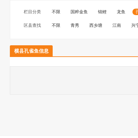
栏目分类
不限
国粹金鱼
锦鲤
龙鱼
区县查找
不限
青秀
西乡塘
江南
兴
横县孔雀鱼信息