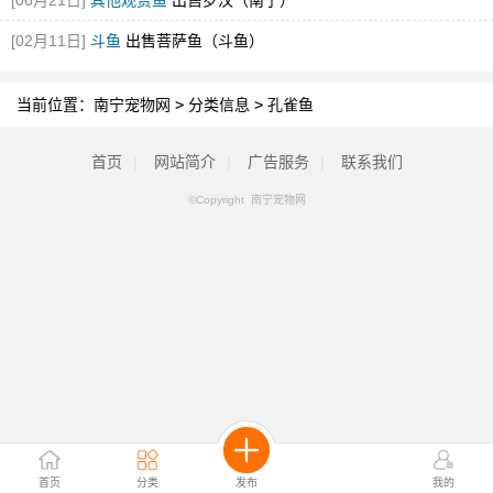
[06月21日]
其他观赏鱼
出售罗汉（南宁）
[02月11日]
斗鱼
出售菩萨鱼（斗鱼）
当前位置：
南宁宠物网
>
分类信息
>
孔雀鱼
首页
|
网站简介
|
广告服务
|
联系我们
©Copyright 南宁宠物网
首页
分类
发布
我的